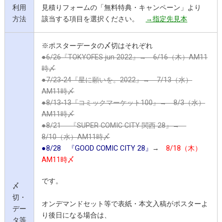
利用
見積りフォームの「無料特典・キャンペーン」より
方法
該当する項目を選択ください。
→指定先見本
※
ポスターデータの〆切はそれぞれ
●6/26『TOKYOFES jun 2022』→ 6/16（木）AM11
時〆
●7/23-24『星に願いを。2022』→
7/13（水）
AM11時〆
●8/13-13『コミックマーケット100』→ 8/3（水）
AM11時〆
●8/21 『SUPER COMIC CITY 関西 28』→
8/10（水）AM11時〆
●8/28 『GOOD COMIC CITY 28』
→
8/18（木）
AM11時〆
です。
〆
切・
オンデマンドセット等で表紙・本文入稿がポスターよ
デー
り後日になる場合は、
タ等