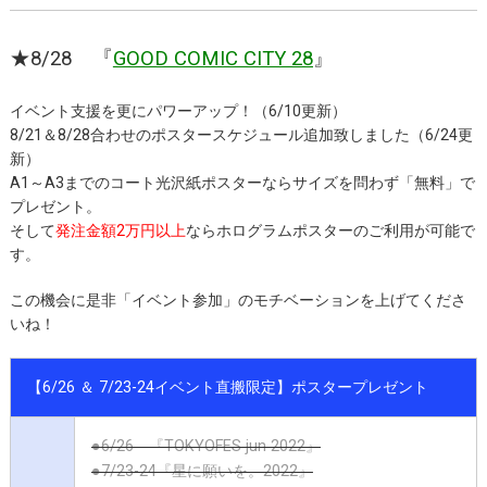
★8/28 『
GOOD COMIC CITY 28
』
イベント支援を更にパワーアップ！（6/10更新）
8/21＆8/28合わせのポスタースケジュール追加致しました（6/24更
新）
A1～A3までのコート光沢紙ポスターならサイズを問わず「無料」で
プレゼント。
そして
発注金額2万円以上
ならホログラムポスターのご利用が可能で
す。
この機会に是非「イベント参加」のモチベーションを上げてくださ
いね！
【6/26 ＆ 7/23-24イベント直搬限定】ポスタープレゼント
●
6/26 『TOKYOFES jun 2022』
●7/23-24『星に願いを。2022』