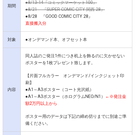
●8/13-14『コミックマーケット100』
期間
●8/21 『SUPER COMIC CITY 関西 28』
●8/28 『GOOD COMIC CITY 28』
直接搬入
分
対象
●オンデマンド本、オフセット本
同人誌のご発注1件につき机上を飾るのに欠かせない
ポスターを1枚プレゼント致します。
【片面フルカラー オンデマンド/インクジェット印
刷】
内容
●A1～A3ポスター（コート光沢紙）
●A1～A3ポスター（ホログラムNEO/N1）
←※発注金
額2万円以上から
ポスター用のデータは下記の締め切りまでに別途ご準
備ください。