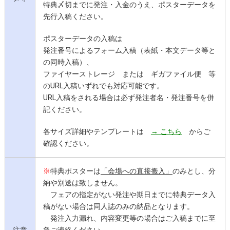
特典〆切までに発注・入金のうえ、ポスターデータを
先行入稿ください。
ポスターデータの入稿は
発注番号によるフォーム入稿（表紙・本文データ等と
の同時入稿）、
ファイヤーストレージ
または
ギガファイル便
等
のURL入稿いずれでも対応可能です。
URL入稿をされる場合は必ず発注者名・発注番号を併
記ください。
各サイズ詳細やテンプレートは
→ こちら
からご
確認ください。
※
特典ポスターは
「会場への直接搬入」
のみとし、分
納や別送は致しません。
フェアの指定がない発注や期日までに特典データ入
稿がない場合は同人誌のみの納品となります。
発注入力漏れ、内容変更等の場合はご入稿までに至