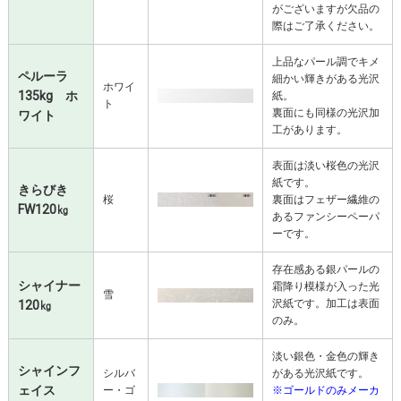
がございますが欠品の
際はご了承ください。
上品なパール調でキメ
ペルーラ
細かい輝きがある光沢
ホワイ
135kg ホ
紙。
ト
裏面にも同様の光沢加
ワイト
工があります。
表面は淡い桜色の光沢
紙です。
きらびき
桜
裏面はフェザー繊維の
FW120㎏
あるファンシーペーパ
ーです。
存在感ある銀パールの
シャイナー
霜降り模様が入った光
雪
沢紙です。加工は表面
120㎏
のみ。
淡い銀色・金色の輝き
シャインフ
シルバ
がある光沢紙です。
ェイス
ー・ゴ
※ゴールドのみメーカ