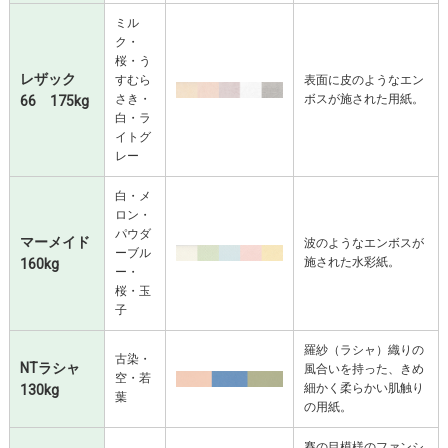
ミル
ク・
桜・う
レザック
すむら
表面に皮のようなエン
さき・
ボスが施された用紙。
66 175kg
白・ラ
イトグ
レー
白・メ
ロン・
パウダ
マーメイド
波のようなエンボスが
ーブル
施された水彩紙。
160kg
ー・
桜・玉
子
羅紗（ラシャ）織りの
古染・
NTラシャ
風合いを持った、きめ
空・若
細かく柔らかい肌触り
130kg
葉
の用紙。
賽の目模様のファンシ