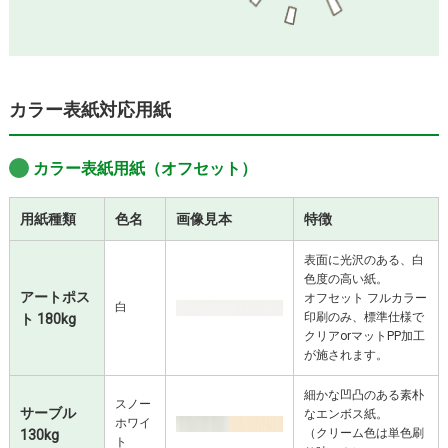
カラー表紙対応用紙
カラー表紙用紙（オフセット）
用紙種類
色名
画像見本
特徴
表面に光沢のある、白
色度の高い紙。
アートポス
オフセット フルカラー
白
印刷のみ、標準仕様で
ト 180kg
クリアorマットPP加工
が施されます。
細かな凹凸のある素朴
スノー
サーブル
なエンボス紙。
ホワイ
（クリーム色は単色刷
130kg
ト