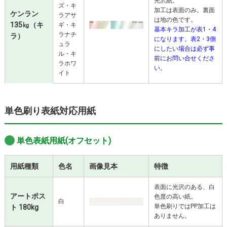
光沢紙。
ズ・キ
加工は表面のみ。裏面
ケンラン
ラアサ
は地の色です。
135㎏（キ
ギ・キ
基本キラ加工が表1・4
ラナチ
ラ）
になります。表2・3側
ュラ
にしたい場合は必ず事
ル・キ
前にお問い合せくださ
ラホワ
い。
イト
単色刷り表紙対応用紙
単色表紙用紙(オフセット)
用紙種類
色名
画像見本
特徴
表面に光沢のある、白
アートポス
色度の高い紙。
白
単色刷りではPP加工は
ト 180kg
ありません。