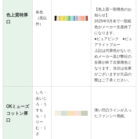
【色上質一部廃色のお
各色
色上質特厚
知らせ】
（黒以
2025年3月末で一部紙
口
外）
色がメーカー生産終了
になります。
●ピュアピンク ●ピュ
アライトブルー
上記は代替色がないた
めメーカー及び弊社の
在庫が終了次第廃色と
なります。当分は在庫
がございますが欠品の
際はご了承ください。
しろ・
あいじ
ろ・う
OKミューズ
すも
薄い凹凸ラインが入っ
コットン厚
も・く
たファンシー用紙。
口
りー
む・く
さ