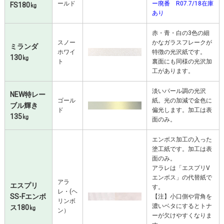
ールド
ー廃番 R07.7/18在庫
FS180㎏
あり
赤・青・白の3色の細
スノー
かなガラスフレークが
ミランダ
ホワイ
特徴の光沢紙です。
130㎏
ト
裏面にも同様の光沢加
工があります。
淡いパール調の光沢
NEW特レー
ゴール
紙。光の加減で金色に
ブル輝き
ド
偏光します。加工は表
135㎏
面のみ。
エンボス加工の入った
塗工紙です。加工は表
面のみ。
アラレは「エスプリV
エンボス」の代替紙で
アラ
エスプリ
す。
レ・(ヘ
SS-Fエンボ
【注】小口側や背角を
リンボ
濃いベタにするとトナ
ス180㎏
ン）
ーが欠けやすくなりま