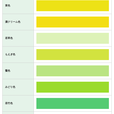
黄色
濃クリーム色
若草色
もえぎ色
鶯色
みどり色
若竹色