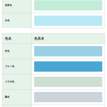
浅黄色
水色
色名
色見本
空色
ブルー色
うす水色
藤色