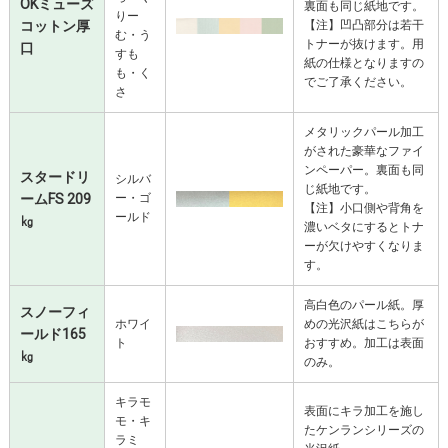
OKミューズ
裏面も同じ紙地です。
りー
コットン厚
【注】凹凸部分は若干
む・う
トナーが抜けます。用
口
すも
紙の仕様となりますの
も・く
でご了承ください。
さ
メタリックパール加工
がされた豪華なファイ
ンペーパー。裏面も同
スタードリ
シルバ
じ紙地です。
ームFS 209
ー・ゴ
【注】小口側や背角を
ールド
㎏
濃いベタにするとトナ
ーが欠けやすくなりま
す。
高白色のパール紙。厚
スノーフィ
ホワイ
めの光沢紙はこちらが
ールド165
ト
おすすめ。加工は表面
㎏
のみ。
キラモ
表面にキラ加工を施し
モ・キ
たケンランシリーズの
ラミ