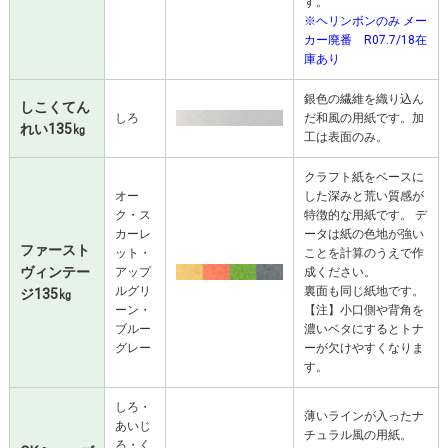
す。
※ヘリンボンのみ メー
カー廃番 R07.7/18在
庫あり
銀色の繊維を織り込ん
しこくてん
しろ
だ和風の用紙です。加
れい135㎏
工は表面のみ。
クラフト紙をベースに
オー
した深みと荒い質感が
ク・ス
特徴的な用紙です。 デ
カーレ
ータは紙の色地が強い
ファースト
ット・
ことを計算のうえで作
ヴィンテー
アップ
成ください。
ルグリ
裏面も同じ紙地です。
ジ135㎏
ーン・
【注】小口側や背角を
ブルー
濃いベタにするとトナ
グレー
ーが欠けやすくなりま
す。
しろ・
薄いラインが入ったナ
あいじ
チュラル風の用紙。
ろ・く