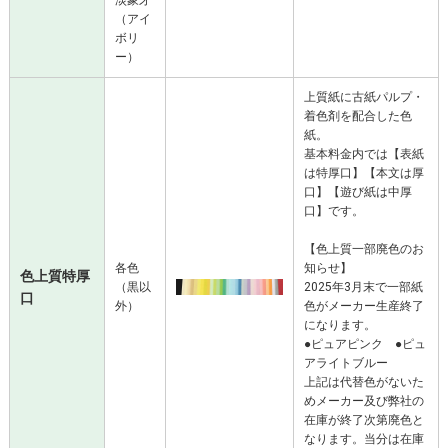
（アイ
ボリ
ー）
上質紙に古紙パルプ・
着色剤を配合した色
紙。
基本料金内では【表紙
は特厚口】【本文は厚
口】【遊び紙は中厚
口】です。
【色上質一部廃色のお
各色
知らせ】
色上質特厚
（黒以
2025年3月末で一部紙
口
外）
色がメーカー生産終了
になります。
●ピュアピンク ●ピュ
アライトブルー
上記は代替色がないた
めメーカー及び弊社の
在庫が終了次第廃色と
なります。当分は在庫