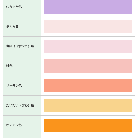
むらさき色
さくら色
薄紅（うすべに）色
桃色
サーモン色
だいだい（びわ）色
オレンジ色