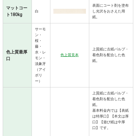
表面にコート剤を塗布
マットコー
白
し光沢をおさえた用
ト180kg
紙。
サーモ
ン・
桜・
藤・
上質紙に古紙パルプ・
色上質最厚
水・レ
色上質見本
着色剤を配合した色
モン・
口
紙。
淡象牙
（アイ
ボリ
ー）
上質紙に古紙パルプ・
着色剤を配合した色
紙。
基本料金内では【表紙
は特厚口】【本文は厚
口】【遊び紙は中厚
口】です。