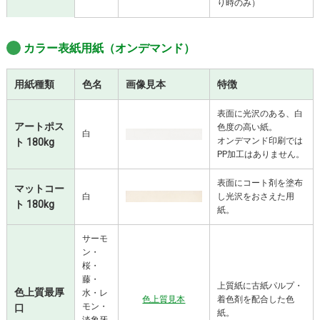
り時のみ）
カラー表紙用紙（オンデマンド）
用紙種類
色名
画像見本
特徴
表面に光沢のある、白
アートポス
色度の高い紙。
白
オンデマンド印刷では
ト 180kg
PP加工はありません。
表面にコート剤を塗布
マットコー
白
し光沢をおさえた用
ト 180kg
紙。
サーモ
ン・
桜・
藤・
上質紙に古紙パルプ・
色上質最厚
水・レ
色上質見本
着色剤を配合した色
モン・
口
紙。
淡象牙