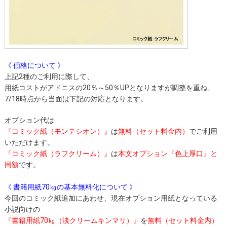
《 価格について 》
上記2種のご利用に際して、
用紙コストがアドニスの20％～50％UPとなりますが調整を重ね、
7/18時点から当面は下記の対応となります。
オプション代は
『コミック紙（モンテシオン）』
は
無料（セット料金内）
でご利用
いただけます。
『コミック紙（ラフクリーム）』
は
本文オプション『色上厚口』と
同額
です。
《 書籍用紙70㎏の基本無料化について 》
今回のコミック紙追加にあわせ、現在オプション用紙となっている
小説向けの
『書籍用紙70㎏（淡クリームキンマリ）』
を
無料（セット料金内）