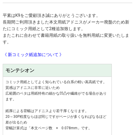
平素はK9をご愛顧頂き誠にありがとうございます。
長期間ご利用頂きました本文用紙アドニスがメーカー廃盤のため新
たにコミック用紙として2種追加致します。
またこれに合わせて書籍用紙の取り扱いを無料用紙に変更いたしま
す。
《 新コミック紙追加について 》
モンテシオン
コミック用紙としてよく知られている白系の軽い嵩高紙です。
質感はアドニスに非常に近いため
広範囲のベタは用紙特有の細かな凹凸や繊維がでる場合があり
ます。
紙厚による背幅はアドニスより若干厚くなります。
20～30P程度ならほぼ同じですがページが多くなればなるほど
差が出るため
背幅計算式は「本文ページ数 × 0.078mm」です。