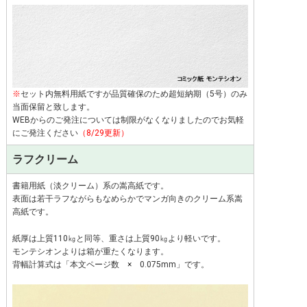
※
セット内無料用紙ですが品質確保のため超短納期（5号）のみ
当面保留と致します。
WEBからのご発注については制限がなくなりましたのでお気軽
にご発注ください
（8/29更新）
ラフクリーム
書籍用紙（淡クリーム）系の嵩高紙です。
表面は若干ラフながらもなめらかでマンガ向きのクリーム系嵩
高紙です。
紙厚は上質110㎏と同等、重さは上質90㎏より軽いです。
モンテシオンよりは箱が重たくなります。
背幅計算式は「本文ページ数 × 0.075mm」です。